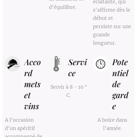
éclatante, qui
d'équilibre.
s'affirme dès le
début et
persiste sur une
grande
longueur.
Acco
Servi
Pote
rd
ce
ntiel
mets
de
Servir à 8 - 10 °
et
gard
C.
vins
e
A l'occasion
A boire dans
d'un apéritif
l'année.
accompagné de