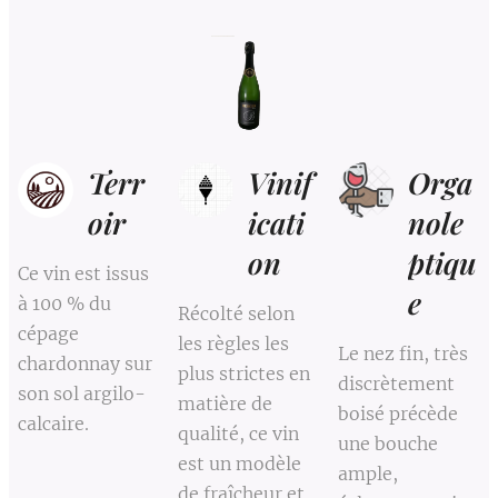
Terr
Vinif
Orga
oir
icati
nole
on
ptiqu
Ce vin est issus
e
à 100 % du
Récolté selon
cépage
les règles les
Le nez fin, très
chardonnay sur
plus strictes en
discrètement
son sol argilo-
matière de
boisé précède
calcaire.
qualité, ce vin
une bouche
est un modèle
ample,
de fraîcheur et