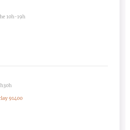
he 10h-19h
7h30h
clay 91400